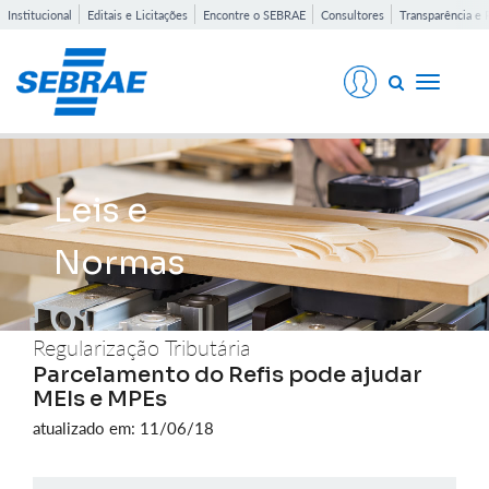
Institucional
Editais e Licitações
Encontre o SEBRAE
Consultores
Transparência e 
Toggle
navigati
Leis e
Normas
Regularização Tributária
Parcelamento do Refis pode ajudar
MEIs e MPEs
atualizado em: 11/06/18