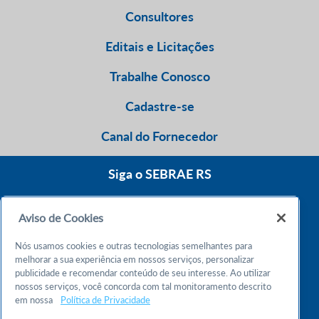
Consultores
Editais e Licitações
Trabalhe Conosco
Cadastre-se
Canal do Fornecedor
Siga o SEBRAE RS
Aviso de Cookies
0800 570 0800
Nós usamos cookies e outras tecnologias semelhantes para
Atendimento 24h
melhorar a sua experiência em nossos serviços, personalizar
publicidade e recomendar conteúdo de seu interesse. Ao utilizar
nossos serviços, você concorda com tal monitoramento descrito
Chame no WhatsApp
em nossa
Política de Privacidade
55 51 32165000