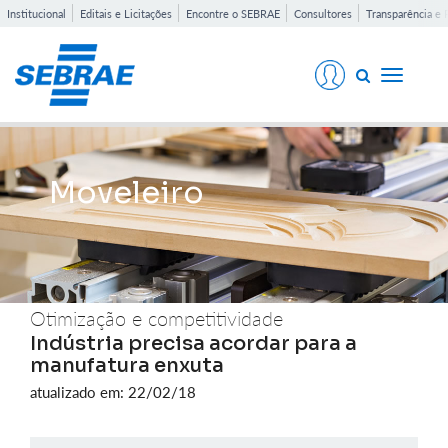
Institucional
Editais e Licitações
Encontre o SEBRAE
Consultores
Transparência e 
Toggle
navigati
Moveleiro
Otimização e competitividade
Indústria precisa acordar para a
manufatura enxuta
atualizado em: 22/02/18