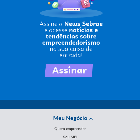
Meu Negócio
Quero empreender
Sou MEI