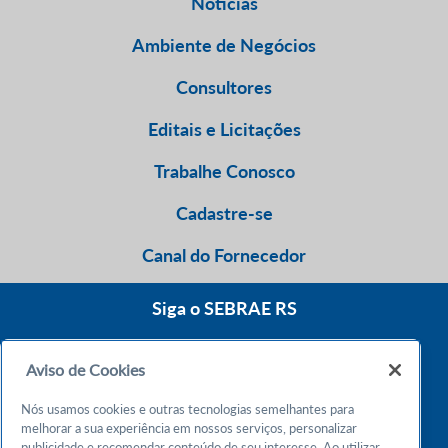
Notícias
Ambiente de Negócios
Consultores
Editais e Licitações
Trabalhe Conosco
Cadastre-se
Canal do Fornecedor
Siga o SEBRAE RS
Aviso de Cookies
0800 570 0800
Nós usamos cookies e outras tecnologias semelhantes para
Atendimento 24h
melhorar a sua experiência em nossos serviços, personalizar
publicidade e recomendar conteúdo de seu interesse. Ao utilizar