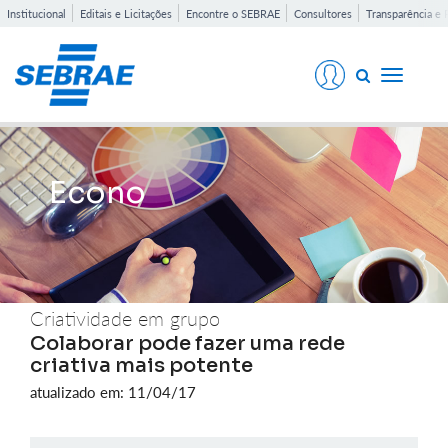
Institucional
Editais e Licitações
Encontre o SEBRAE
Consultores
Transparência e 
Toggle
navigati
Econo
Criatividade em grupo
Colaborar pode fazer uma rede
criativa mais potente
atualizado em: 11/04/17