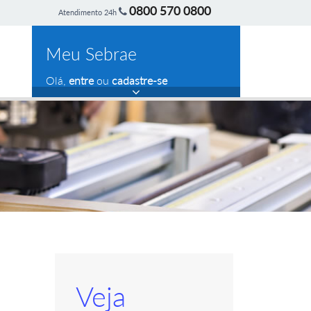
0800 570 0800
Atendimento 24h
Meu Sebrae
Olá,
entre
ou
cadastre-se
Veja