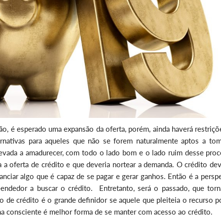
ão, é esperado uma expansão da oferta, porém, ainda haverá restriçõ
ernativas para aqueles que não se forem naturalmente aptos a to
 levada a amadurecer, com todo o lado bom e o lado ruim desse proc
 a oferta de crédito e que deveria nortear a demanda. O crédito dev
nciar algo que é capaz de se pagar e gerar ganhos. Então é a perspe
eendedor a buscar o crédito. Entretanto, será o passado, que torn
 de crédito é o grande definidor se aquele que pleiteia o recurso 
rma consciente é melhor forma de se manter com acesso ao crédito.