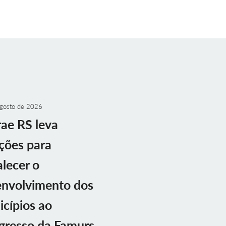
gosto de 2026
ae RS leva
ções para
alecer o
envolvimento dos
cípios ao
gresso da Famurs