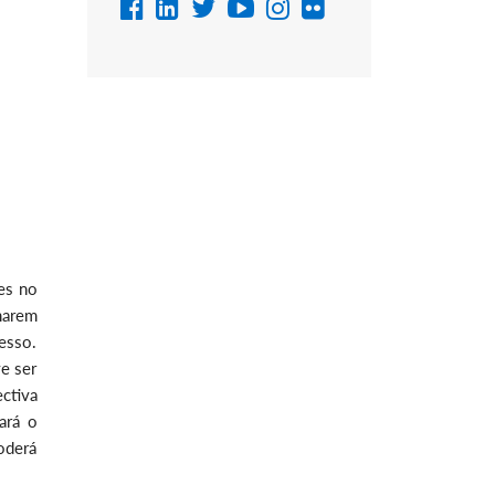
es no
marem
esso.
e ser
ctiva
ará o
poderá