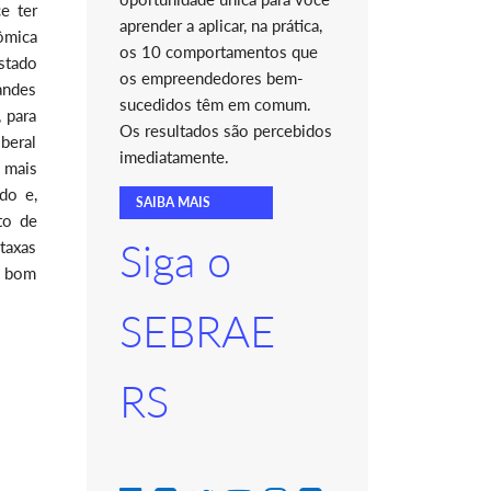
e ter
aprender a aplicar, na prática,
nômica
os 10 comportamentos que
stado
os empreendedores bem-
andes
sucedidos têm em comum.
 para
Os resultados são percebidos
iberal
imediatamente.
 mais
do e,
SAIBA MAIS
to de
Siga o
taxas
o bom
SEBRAE
RS