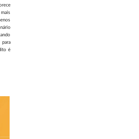
orece
 mais
menos
nário
cando
 para
ito é