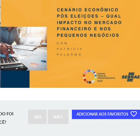
DO FOI
ADICIONAR AOS FAVORITOS
SIM
NÃO
CÊ?