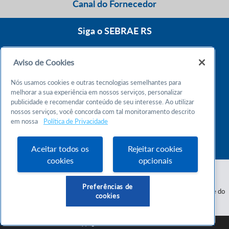
Canal do Fornecedor
Siga o SEBRAE RS
Aviso de Cookies
0800 570 0800
Nós usamos cookies e outras tecnologias semelhantes para
Atendimento 24h
melhorar a sua experiência em nossos serviços, personalizar
publicidade e recomendar conteúdo de seu interesse. Ao utilizar
nossos serviços, você concorda com tal monitoramento descrito
Chame no WhatsApp
em nossa
Política de Privacidade
55 51 32165000
Atendimento das 9h às 18h
Aceitar todos os
Rejeitar cookies
cookies
opcionais
Preferências de
Serviço de Apoio às Micro e Pequenas Empresas do Estado do Rio Grande do
cookies
Sul - CNPJ 87.112.736/0001-30
SEBRAE RS © Copyright 2026 - Todos os direitos reservados