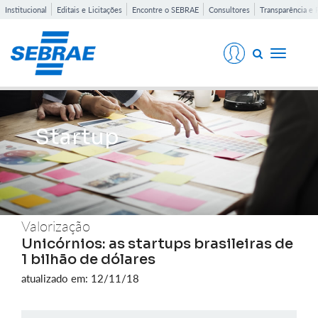
Institucional
Editais e Licitações
Encontre o SEBRAE
Consultores
Transparência e 
Toggle
navigati
Startup
Valorização
Unicórnios: as startups brasileiras de
1 bilhão de dólares
atualizado em: 12/11/18