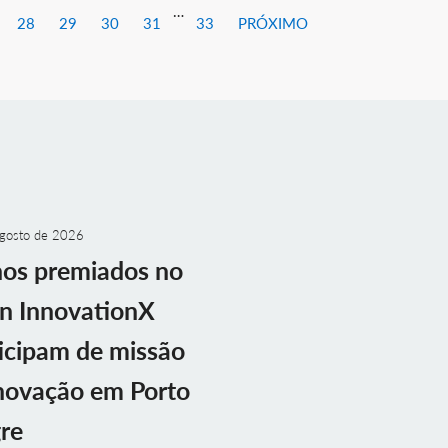
…
28
29
30
31
33
PRÓXIMO
gosto de 2026
nos premiados no
n InnovationX
icipam de missão
novação em Porto
re