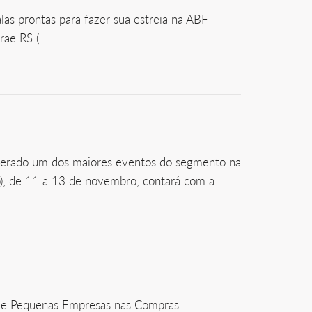
as prontas para fazer sua estreia na ABF
rae RS (
derado um dos maiores eventos do segmento na
io), de 11 a 13 de novembro, contará com a
ro e Pequenas Empresas nas Compras