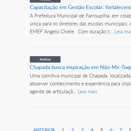
Capacitação em Gestão Escolar: fortalecen
A Prefeitura Municipal de Farroupilha, em co
única para os diretores das escolas municipais
EMEF Angelo Chiele. Com duração t...
Leia ma
Notícias
Chapada busca inspiração em Não-Me-Toq
Uma comitiva municipal de Chapada, localizada
absorver conhecimento e experiência para imp
agente de articulaçã...
Leia mais
ANTERIOR
1
2
3
4
5
6
7