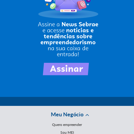
Meu Negócio
Quero empreender
Sou MEI