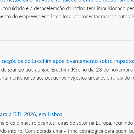
autocuidado e à desaceleração da rotina tem impulsionado pe
mento do empreendedorismo local ao conectar marcas autorais 
 negócios de Erechim após levantamento sobre impacto
de granizo que atingiu Erechim (RS), no dia 23 de novembro 
antamento junto aos pequenos negócios urbanos e rurais do mu
ara a BTL 2026, em Lisboa
aiores e mais relevantes feiras do setor na Europa, reunind
undo inteiro. Considerada uma vitrine estratégica para quem 