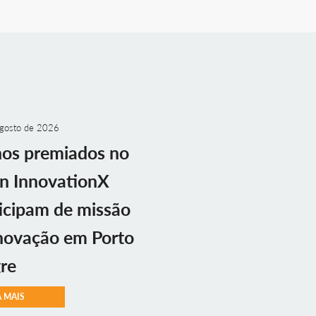
gosto de 2026
nos premiados no
n InnovationX
icipam de missão
novação em Porto
re
A MAIS