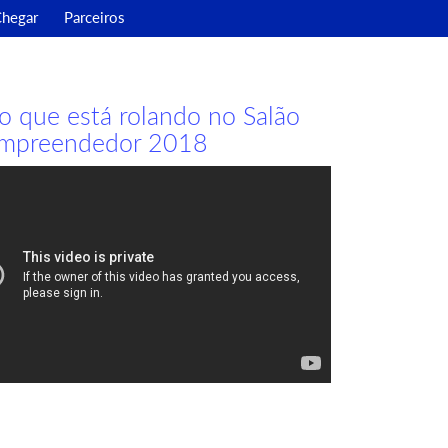
hegar
Parceiros
 o que está rolando no Salão
mpreendedor 2018