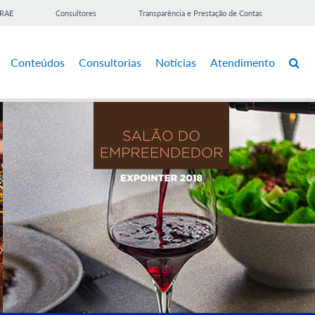
BRAE
Consultores
Transparência e Prestação de Contas
Conteúdos
Consultorias
Notícias
Atendimento