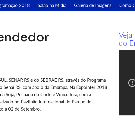
gramação 2018
Salão na Mídia
Galeria de Imagens
Como C
endedor
Veja
do E
RSUL, SENAR RS e do SEBRAE RS, através do Programa
o Senai RS, com apoio da Embrapa. Na Expointer 2018 ,
da Soja, Pecuária do Corte e Vinicultura, com a
lizado no Pavilhão Internacional do Parque de
sto a 02 de Setembro.