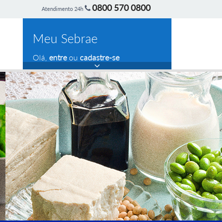
0800 570 0800
Atendimento 24h
Meu Sebrae
Olá,
entre
ou
cadastre-se