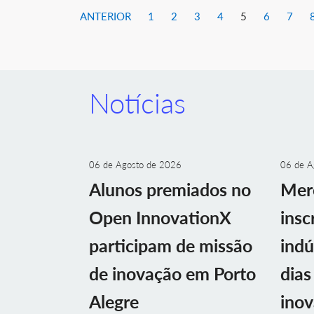
ANTERIOR
1
2
3
4
5
6
7
Notícias
06 de Agosto de 2026
06 de A
Alunos premiados no
Mer
Open InnovationX
insc
participam de missão
indú
de inovação em Porto
dias
Alegre
ino