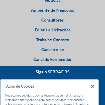
Notícias
Ambiente de Negócios
Consultores
Editais e Licitações
Trabalhe Conosco
Cadastre-se
Canal do Fornecedor
Siga o SEBRAE RS
Aviso de Cookies
0800 570 0800
Nós usamos cookies e outras tecnologias semelhantes para
Atendimento 24h
melhorar a sua experiência em nossos serviços, personalizar
publicidade e recomendar conteúdo de seu interesse. Ao utilizar