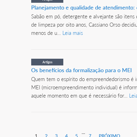
Planejamento e qualidade de atendimento:
Sabão em pó, detergente e alvejante são itens
de limpeza por oito anos, Cassiano Orso decidiu
menos de u...
Leia mais
Artigos
Os benefícios da formalização para o MEI
Quem tem o espírito do empreendedorismo é imp
MEI (microempreendimento individual) é inform
aquele momento em que é necessário for...
Lei
…
1
2
3
4
5
7
PRÓXIMO