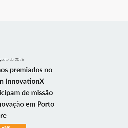
gosto de 2026
nos premiados no
n InnovationX
icipam de missão
novação em Porto
re
A MAIS