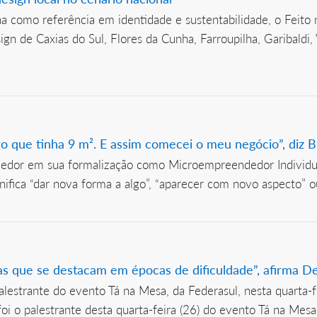
a como referência em identidade e sustentabilidade, o Feito 
n de Caxias do Sul, Flores da Cunha, Farroupilha, Garibaldi
que tinha 9 m². E assim comecei o meu negócio”, diz B
edor em sua formalização como Microempreendedor Individual
gnifica “dar nova forma a algo”, “aparecer com novo aspecto” ou
 que se destacam em épocas de dificuldade”, afirma Der
estrante do evento Tá na Mesa, da Federasul, nesta quarta-f
i o palestrante desta quarta-feira (26) do evento Tá na Mesa