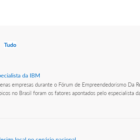
Tudo
pecialista da IBM
uenas empresas durante o Fórum de Empreendedorismo Da Re
cos no Brasil foram os fatores apontados pelo especialista d
esign local no cenário nacional