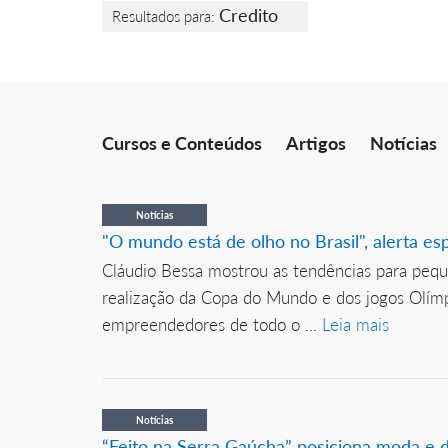
Credito
Resultados para:
Cursos e Conteúdos
Artigos
Notícias
Notícias
"O mundo está de olho no Brasil", alerta es
Cláudio Bessa mostrou as tendências para peq
realização da Copa do Mundo e dos jogos Olímpi
empreendedores de todo o ...
Leia mais
Notícias
“Feito na Serra Gaúcha” posiciona moda e d